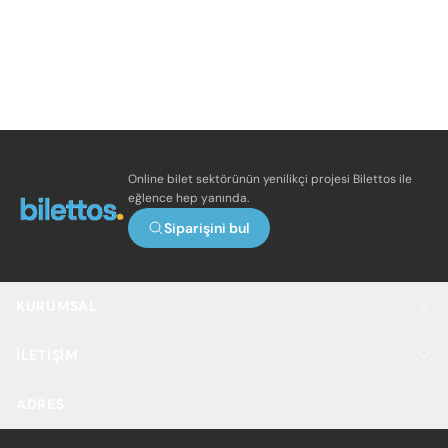
Online bilet sektörünün yenilikçi projesi Bilettos ile
eğlence hep yanında.
Siparişini bul
KURUMSAL
İLETIŞIM
ADRES