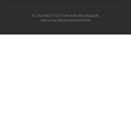
© 2024 BİLETTOS TÜM HAKLARI SAKLIDIR.
Mersis No:
0163043944000015