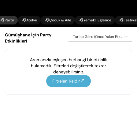
Party
Atölye
Çocuk & Aile
Yemekli Eğlence
Festiva
Gümüşhane İçin Party
Tarihe Göre (Önce Yakın Etkinlikler)
Etkinlikleri
Aramanızla eşleşen herhangi bir etkinlik
bulamadık. Filtreleri değiştirerek tekrar
deneyebilirsiniz.
Filtreleri Kaldır