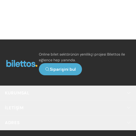
Online bilet sektörünün yenilikçi projesi Bilettos ile
eğlence hep yanında.
Siparişini bul
KURUMSAL
İLETIŞIM
ADRES