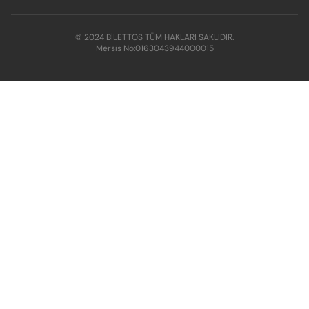
© 2024 BİLETTOS TÜM HAKLARI SAKLIDIR.
Mersis No:
0163043944000015