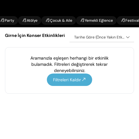
Party
Atölye
Çocuk & Aile
Yemekli Eğlence
Festiva
Girne İçin Konser Etkinlikleri
Tarihe Göre (Önce Yakın Etkinlikler)
Aramanızla eşleşen herhangi bir etkinlik
bulamadık. Filtreleri değiştirerek tekrar
deneyebilirsiniz.
Filtreleri Kaldır