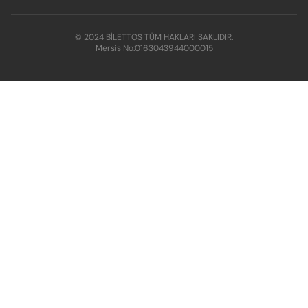
© 2024 BİLETTOS TÜM HAKLARI SAKLIDIR.
Mersis No:
0163043944000015