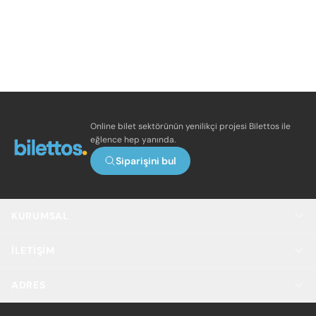
Online bilet sektörünün yenilikçi projesi Bilettos ile
eğlence hep yanında.
Siparişini bul
KURUMSAL
İLETIŞIM
ADRES