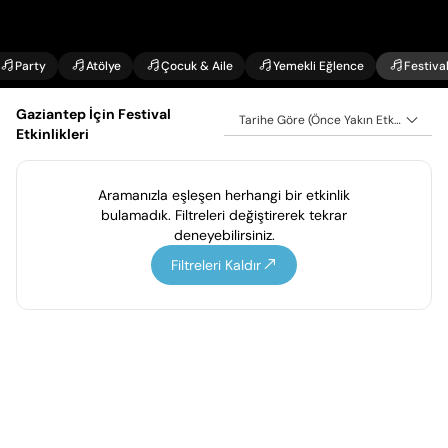
Party
Atölye
Çocuk & Aile
Yemekli Eğlence
Festiva
Gaziantep İçin Festival
Tarihe Göre (Önce Yakın Etkinlikler)
Etkinlikleri
Aramanızla eşleşen herhangi bir etkinlik
bulamadık. Filtreleri değiştirerek tekrar
deneyebilirsiniz.
Filtreleri Kaldır