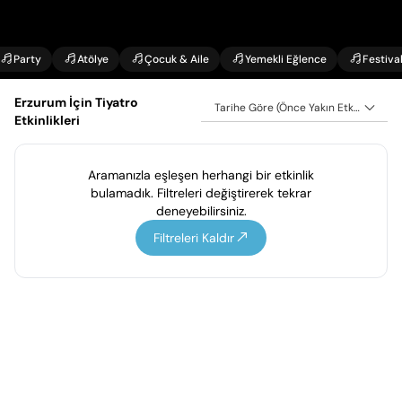
Party
Atölye
Çocuk & Aile
Yemekli Eğlence
Festiva
Erzurum İçin Tiyatro
Tarihe Göre (Önce Yakın Etkinlikler)
Etkinlikleri
Aramanızla eşleşen herhangi bir etkinlik
bulamadık. Filtreleri değiştirerek tekrar
deneyebilirsiniz.
Filtreleri Kaldır