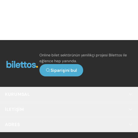
Online bilet sektörünün yenilikçi projesi Bilettos ile
eğlence hep yanında.
Siparişini bul
KURUMSAL
İLETIŞIM
ADRES