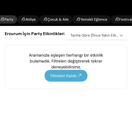
Party
Atölye
Çocuk & Aile
Yemekli Eğlence
Festiva
Erzurum İçin Party Etkinlikleri
Tarihe Göre (Önce Yakın Etkinlikler)
Aramanızla eşleşen herhangi bir etkinlik
bulamadık. Filtreleri değiştirerek tekrar
deneyebilirsiniz.
Filtreleri Kaldır