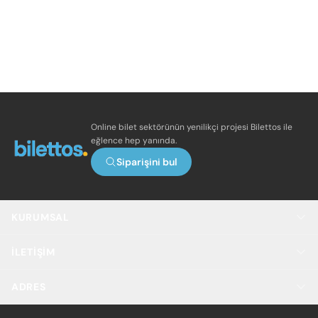
Online bilet sektörünün yenilikçi projesi Bilettos ile
eğlence hep yanında.
Siparişini bul
KURUMSAL
İLETIŞIM
ADRES