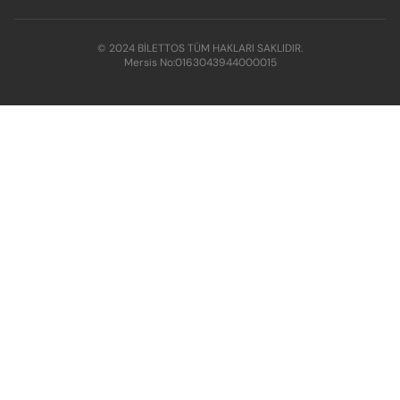
© 2024 BİLETTOS TÜM HAKLARI SAKLIDIR.
Mersis No:
0163043944000015