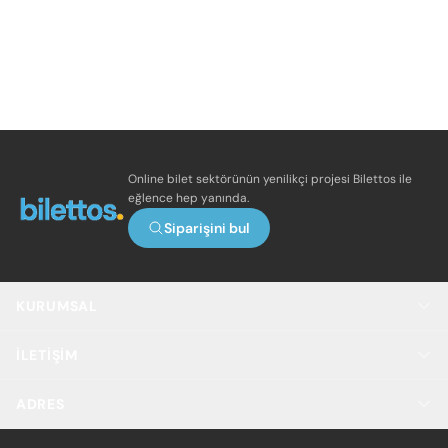
Online bilet sektörünün yenilikçi projesi Bilettos ile
eğlence hep yanında.
Siparişini bul
KURUMSAL
İLETIŞIM
ADRES