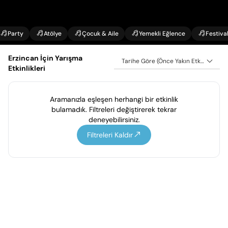
Party
Atölye
Çocuk & Aile
Yemekli Eğlence
Festiva
Erzincan İçin Yarışma
Tarihe Göre (Önce Yakın Etkinlikler)
Etkinlikleri
Aramanızla eşleşen herhangi bir etkinlik
bulamadık. Filtreleri değiştirerek tekrar
deneyebilirsiniz.
Filtreleri Kaldır