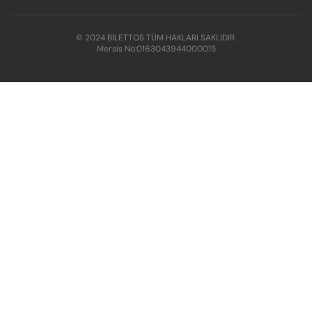
© 2024 BİLETTOS TÜM HAKLARI SAKLIDIR.
Mersis No:
0163043944000015