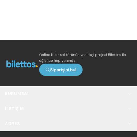
Online bilet sektörünün yenilikçi projesi Bilettos ile
eğlence hep yanında.
Siparişini bul
KURUMSAL
İLETIŞIM
ADRES