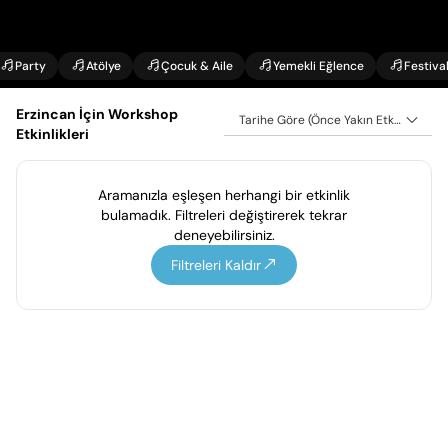
Party
Atölye
Çocuk & Aile
Yemekli Eğlence
Festiva
Erzincan İçin Workshop
Tarihe Göre (Önce Yakın Etkinlikler)
Etkinlikleri
Aramanızla eşleşen herhangi bir etkinlik
bulamadık. Filtreleri değiştirerek tekrar
deneyebilirsiniz.
Filtreleri Kaldır