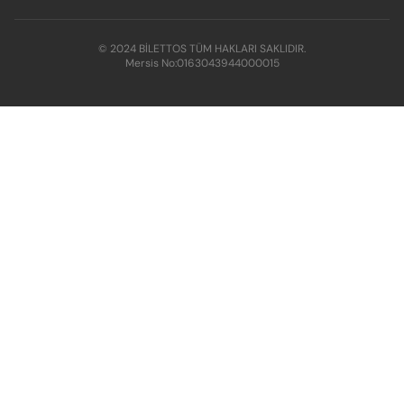
© 2024 BİLETTOS TÜM HAKLARI SAKLIDIR.
Mersis No:
0163043944000015