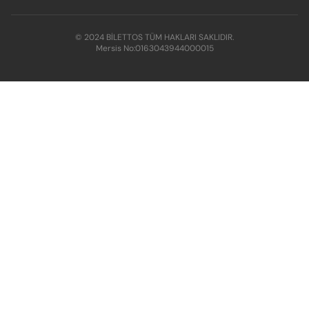
© 2024 BİLETTOS TÜM HAKLARI SAKLIDIR.
Mersis No:
0163043944000015