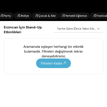
Party
Atölye
Çocuk & Aile
Yemekli Eğlence
Festiva
Erzincan İçin Stand-Up
Tarihe Göre (Önce Yakın Etkinlikler)
Etkinlikleri
Aramanızla eşleşen herhangi bir etkinlik
bulamadık. Filtreleri değiştirerek tekrar
deneyebilirsiniz.
Filtreleri Kaldır