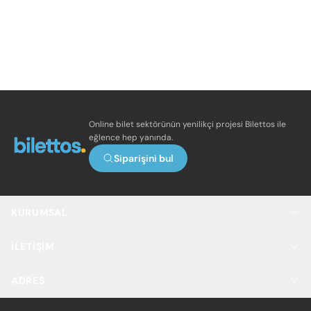
Online bilet sektörünün yenilikçi projesi Bilettos ile
eğlence hep yanında.
Siparişini bul
KURUMSAL
İLETIŞIM
ADRES