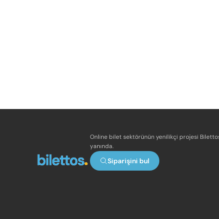
Online bilet sektörünün yenilikçi projesi Bilett
yanında.
Siparişini bul