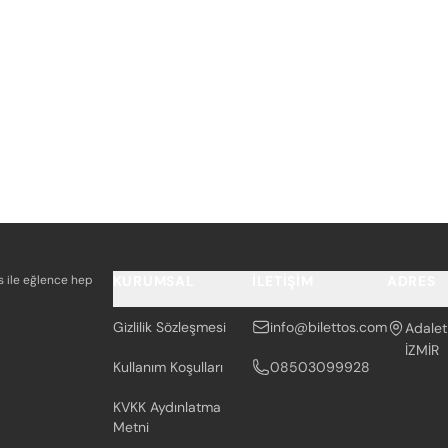
os ile eğlence hep
KURUMSAL
İLETIŞIM
ADRES
Gizlilik Sözleşmesi
info@bilettos.com
Adalet
İZMİR
Kullanım Koşulları
08503099928
KVKK Aydınlatma
Metni