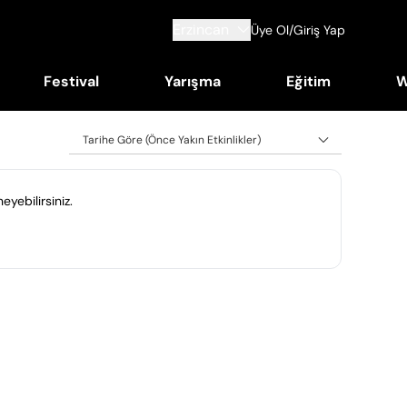
Erzincan
Üye Ol/Giriş Yap
Festival
Yarışma
Eğitim
W
Tarihe Göre (Önce Yakın Etkinlikler)
eyebilirsiniz.