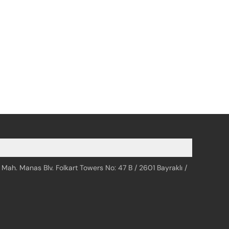
 Mah. Manas Blv. Folkart Towers No: 47 B / 2601 Bayraklı /