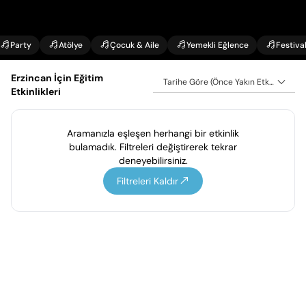
Party
Atölye
Çocuk & Aile
Yemekli Eğlence
Festiva
Erzincan İçin Eğitim
Tarihe Göre (Önce Yakın Etkinlikler)
Etkinlikleri
Aramanızla eşleşen herhangi bir etkinlik
bulamadık. Filtreleri değiştirerek tekrar
deneyebilirsiniz.
Filtreleri Kaldır