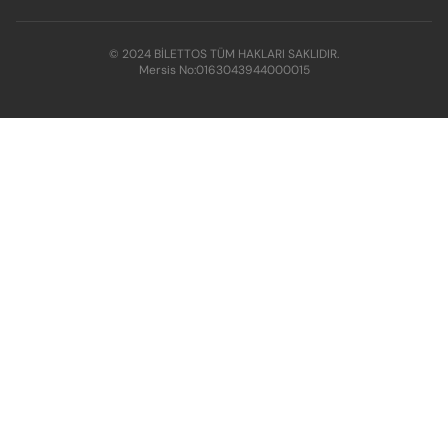
© 2024 BİLETTOS TÜM HAKLARI SAKLIDIR.
Mersis No:
0163043944000015