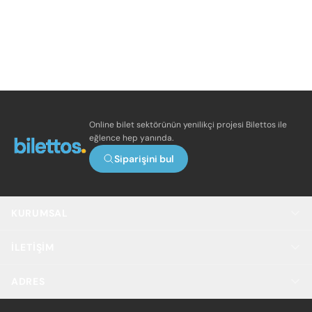
Online bilet sektörünün yenilikçi projesi Bilettos ile
eğlence hep yanında.
Siparişini bul
KURUMSAL
İLETIŞIM
ADRES