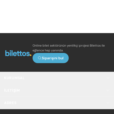
Online bilet sektörünün yenilikçi projesi Bilettos ile
eğlence hep yanında.
Siparişini bul
KURUMSAL
İLETIŞIM
ADRES