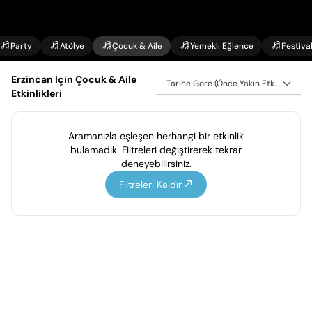
Party
Atölye
Çocuk & Aile
Yemekli Eğlence
Festiva
Erzincan İçin Çocuk & Aile
Tarihe Göre (Önce Yakın Etkinlikler)
Etkinlikleri
Aramanızla eşleşen herhangi bir etkinlik
bulamadık. Filtreleri değiştirerek tekrar
deneyebilirsiniz.
Filtreleri Kaldır