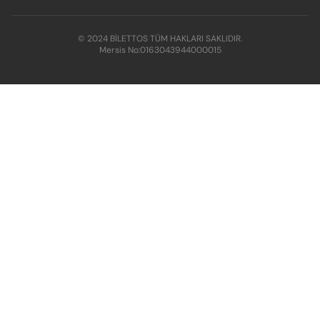
© 2024 BİLETTOS TÜM HAKLARI SAKLIDIR.
Mersis No:
0163043944000015