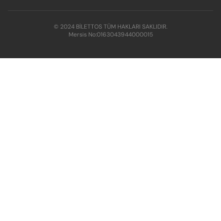
© 2024 BİLETTOS TÜM HAKLARI SAKLIDIR.
Mersis No:
0163043944000015