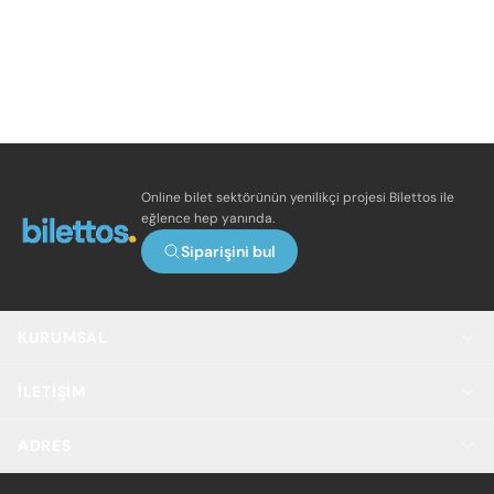
Online bilet sektörünün yenilikçi projesi Bilettos ile
eğlence hep yanında.
Siparişini bul
KURUMSAL
İLETIŞIM
ADRES