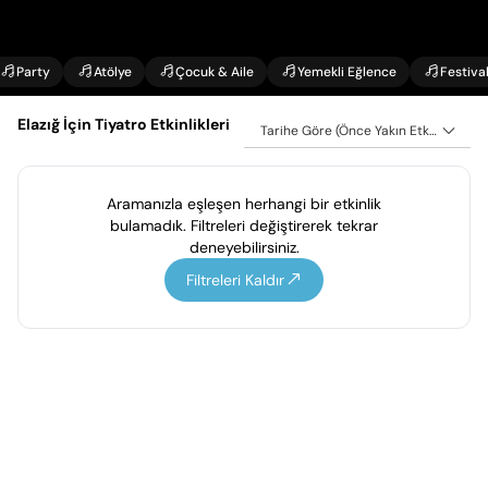
Party
Atölye
Çocuk & Aile
Yemekli Eğlence
Festiva
Elazığ İçin Tiyatro Etkinlikleri
Tarihe Göre (Önce Yakın Etkinlikler)
Aramanızla eşleşen herhangi bir etkinlik
bulamadık. Filtreleri değiştirerek tekrar
deneyebilirsiniz.
Filtreleri Kaldır