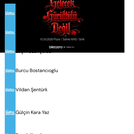
Kevser Çimenli
Arya Kamali
Laçin Uzunçelebi
Burcu Bostancıoglu
Vildan Şentürk
Gülçin Kara Yaz