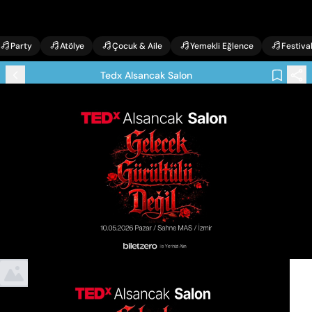
Party
Atölye
Çocuk & Aile
Yemekli Eğlence
Festiva
Tedx Alsancak Salon
Etkinlik Bilgileri
Tedx Alsancak Salon
Kevser Çimenli performansıyla
.
Sanatçılar