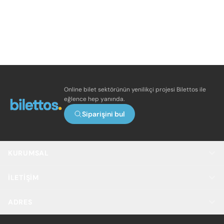
Online bilet sektörünün yenilikçi projesi Bilettos ile
eğlence hep yanında.
Siparişini bul
KURUMSAL
İLETIŞIM
ADRES