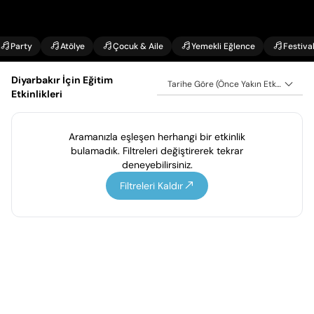
Party
Atölye
Çocuk & Aile
Yemekli Eğlence
Festiva
Diyarbakır İçin Eğitim
Tarihe Göre (Önce Yakın Etkinlikler)
Etkinlikleri
Aramanızla eşleşen herhangi bir etkinlik
bulamadık. Filtreleri değiştirerek tekrar
deneyebilirsiniz.
Filtreleri Kaldır