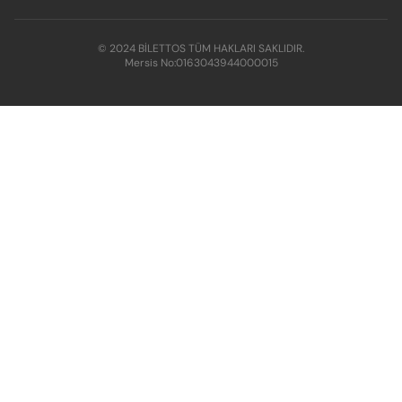
© 2024 BİLETTOS TÜM HAKLARI SAKLIDIR.
Mersis No:
0163043944000015