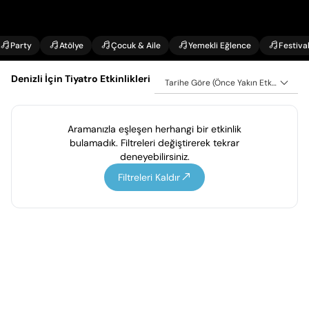
Party
Atölye
Çocuk & Aile
Yemekli Eğlence
Festiva
Denizli İçin Tiyatro Etkinlikleri
Tarihe Göre (Önce Yakın Etkinlikler)
Aramanızla eşleşen herhangi bir etkinlik
bulamadık. Filtreleri değiştirerek tekrar
deneyebilirsiniz.
Filtreleri Kaldır