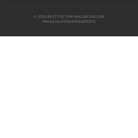
© 2024 BİLETTOS TÜM HAKLARI SAKLIDIR.
Mersis No:
0163043944000015