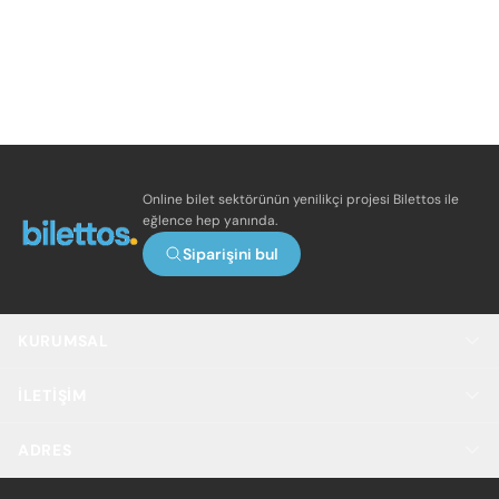
Online bilet sektörünün yenilikçi projesi Bilettos ile
eğlence hep yanında.
Siparişini bul
KURUMSAL
İLETIŞIM
ADRES