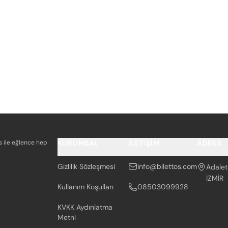
os ile eğlence hep
KURUMSAL
İLETIŞIM
ADRES
Gizlilik Sözleşmesi
info@bilettos.com
Adalet
İZMİR
Kullanım Koşulları
08503099928
KVKK Aydınlatma
Metni