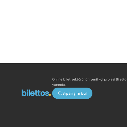
Online bilet sektörünün yenilikçi projesi Bilett
yanında.
Siparişini bul