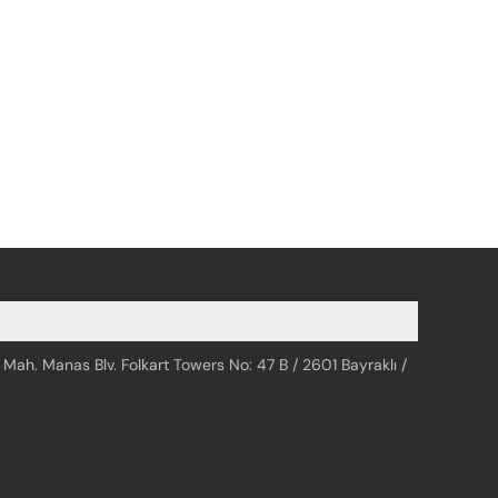
 Mah. Manas Blv. Folkart Towers No: 47 B / 2601 Bayraklı /