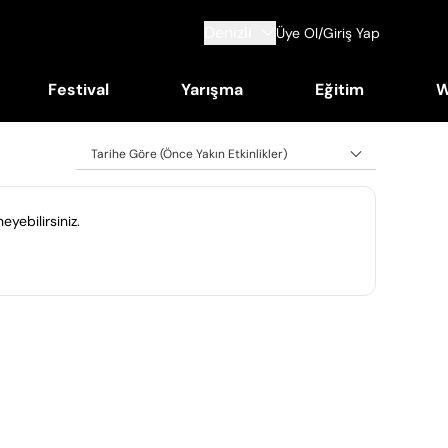
Denizli
Üye Ol/Giriş Yap
Festival
Yarışma
Eğitim
W
Tarihe Göre (Önce Yakın Etkinlikler)
eyebilirsiniz.