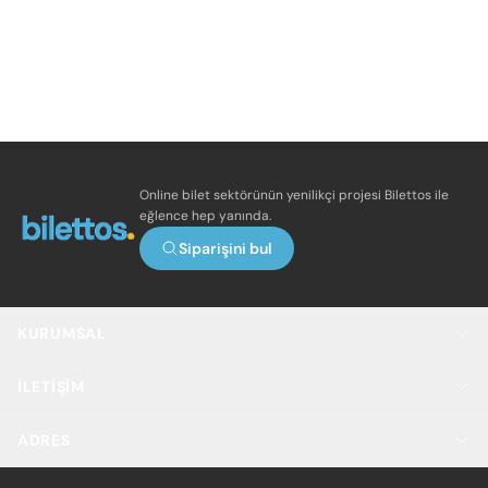
Online bilet sektörünün yenilikçi projesi Bilettos ile
eğlence hep yanında.
Siparişini bul
KURUMSAL
İLETIŞIM
ADRES