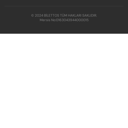
© 2024 BİLETTOS TÜM HAKLARI SAKLIDIR.
Mersis No:
0163043944000015