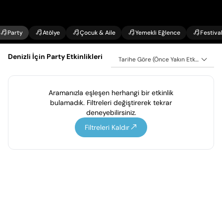
Party
Atölye
Çocuk & Aile
Yemekli Eğlence
Festiva
Denizli İçin Party Etkinlikleri
Tarihe Göre (Önce Yakın Etkinlikler)
Aramanızla eşleşen herhangi bir etkinlik
bulamadık. Filtreleri değiştirerek tekrar
deneyebilirsiniz.
Filtreleri Kaldır