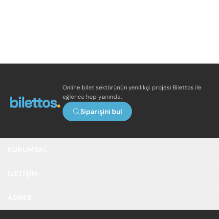
Online bilet sektörünün yenilikçi projesi Bilettos ile
eğlence hep yanında.
Siparişini bul
KURUMSAL
İLETIŞIM
ADRES