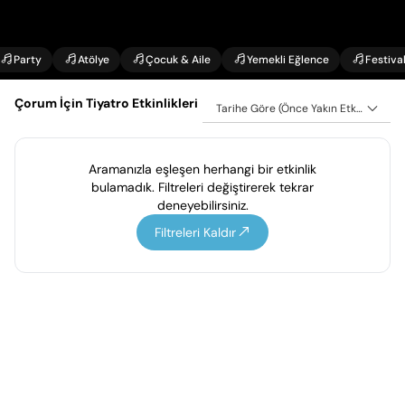
Party
Atölye
Çocuk & Aile
Yemekli Eğlence
Festiva
Çorum İçin Tiyatro Etkinlikleri
Tarihe Göre (Önce Yakın Etkinlikler)
Aramanızla eşleşen herhangi bir etkinlik
bulamadık. Filtreleri değiştirerek tekrar
deneyebilirsiniz.
Filtreleri Kaldır