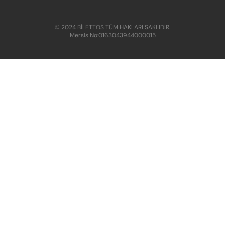
© 2024 BİLETTOS TÜM HAKLARI SAKLIDIR.
Mersis No:
0163043944000015