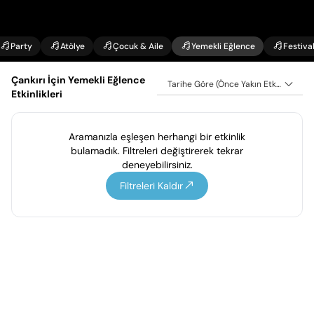
Party
Atölye
Çocuk & Aile
Yemekli Eğlence
Festiva
Çankırı İçin Yemekli Eğlence
Tarihe Göre (Önce Yakın Etkinlikler)
Etkinlikleri
Aramanızla eşleşen herhangi bir etkinlik
bulamadık. Filtreleri değiştirerek tekrar
deneyebilirsiniz.
Filtreleri Kaldır