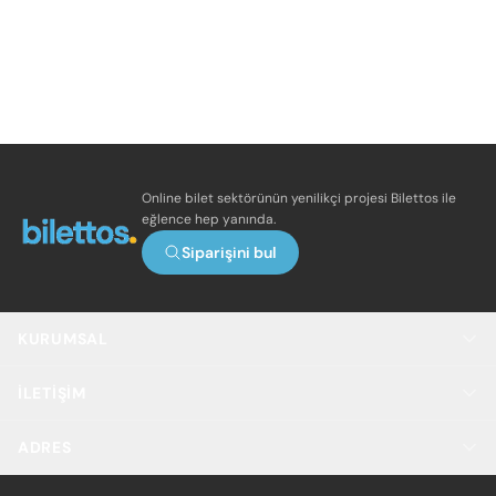
Online bilet sektörünün yenilikçi projesi Bilettos ile
eğlence hep yanında.
Siparişini bul
KURUMSAL
İLETIŞIM
ADRES