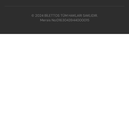
© 2024 BİLETTOS TÜM HAKLARI SAKLIDIR.
Mersis No:
0163043944000015