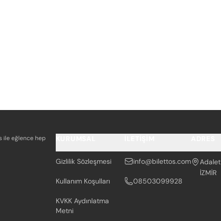
os ile eğlence hep
KURUMSAL
İLETIŞIM
ADRES
Gizlilik Sözleşmesi
info@bilettos.com
Adalet
İZMİR
Kullanım Koşulları
08503099928
KVKK Aydınlatma
Metni