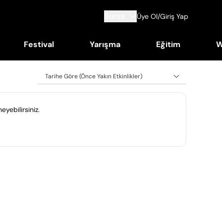
Bursa
Üye Ol/Giriş Yap
Festival
Yarışma
Eğitim
W
Tarihe Göre (Önce Yakın Etkinlikler)
eyebilirsiniz.