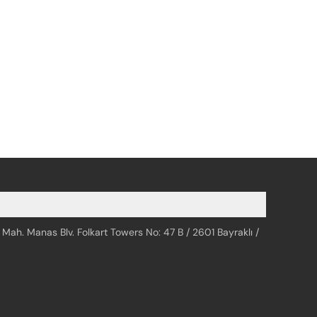
 Mah. Manas Blv. Folkart Towers No: 47 B / 2601 Bayraklı /