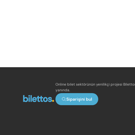
Online bilet sektörünün yenilikçi projesi Bilett
yanında.
Siparişini bul