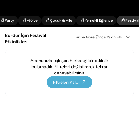
Party
Atölye
Çocuk & Aile
Yemekli Eğlence
Festiva
Burdur İçin Festival
Tarihe Göre (Önce Yakın Etkinlikler)
Etkinlikleri
Aramanızla eşleşen herhangi bir etkinlik
bulamadık. Filtreleri değiştirerek tekrar
deneyebilirsiniz.
Filtreleri Kaldır