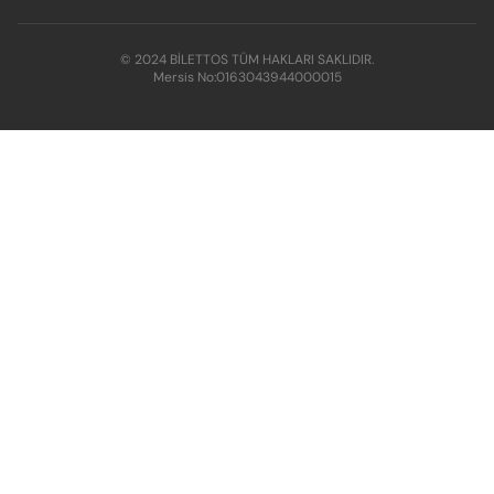
© 2024 BİLETTOS TÜM HAKLARI SAKLIDIR.
Mersis No:
0163043944000015