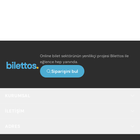
Online bilet sektörünün yenilikçi projesi Bilettos ile
eğlence hep yanında.
Siparişini bul
KURUMSAL
İLETIŞIM
ADRES