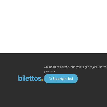
Online bilet sektörünün yenilikçi projesi Bilett
yanında.
Siparişini bul