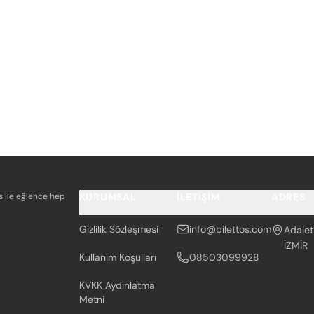
os ile eğlence hep
KURUMSAL
İLETIŞIM
ADRES
Gizlilik Sözleşmesi
info@bilettos.com
Adalet
İZMİR
Kullanım Koşulları
08503099928
KVKK Aydınlatma
Metni