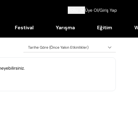
Bolu
Üye Ol/Giriş Yap
Festival
Yarışma
Eğitim
W
Tarihe Göre (Önce Yakın Etkinlikler)
eyebilirsiniz.