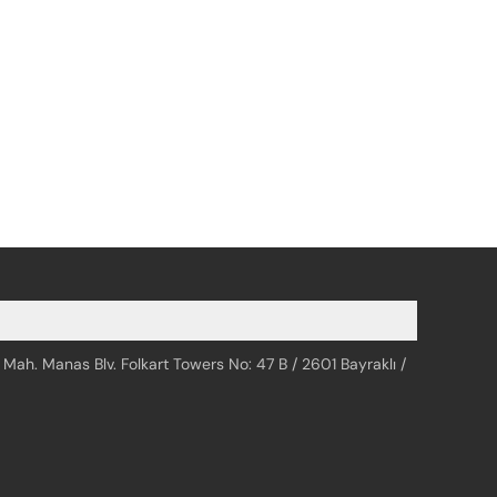
 Mah. Manas Blv. Folkart Towers No: 47 B / 2601 Bayraklı /