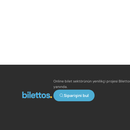
Online bilet sektörünün yenilikçi projesi Bilett
yanında.
Siparişini bul