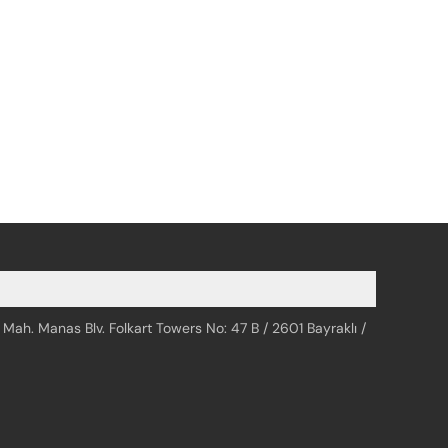
 Mah. Manas Blv. Folkart Towers No: 47 B / 2601 Bayraklı /