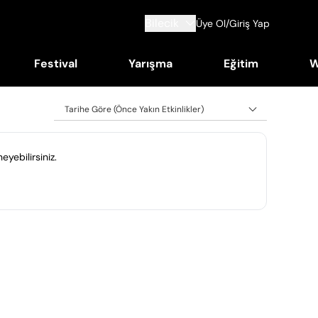
Bilecik
Üye Ol/Giriş Yap
Festival
Yarışma
Eğitim
W
Tarihe Göre (Önce Yakın Etkinlikler)
eyebilirsiniz.