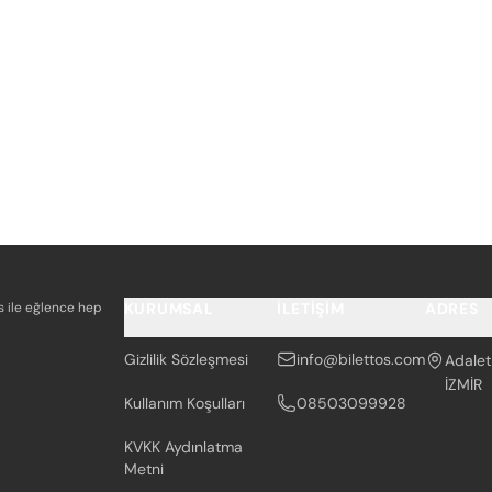
os ile eğlence hep
KURUMSAL
İLETIŞIM
ADRES
Gizlilik Sözleşmesi
info@bilettos.com
Adalet
İZMİR
Kullanım Koşulları
08503099928
KVKK Aydınlatma
Metni