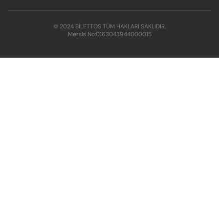
© 2024 BİLETTOS TÜM HAKLARI SAKLIDIR.
Mersis No:
0163043944000015