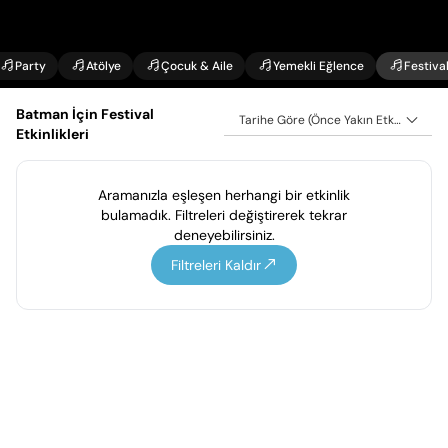
Party
Atölye
Çocuk & Aile
Yemekli Eğlence
Festiva
Batman İçin Festival
Tarihe Göre (Önce Yakın Etkinlikler)
Etkinlikleri
Aramanızla eşleşen herhangi bir etkinlik
bulamadık. Filtreleri değiştirerek tekrar
deneyebilirsiniz.
Filtreleri Kaldır