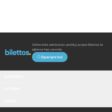
Online bilet sektörünün yenilikçi projesi Bilettos ile
eğlence hep yanında.
Siparişini bul
KURUMSAL
İLETIŞIM
ADRES