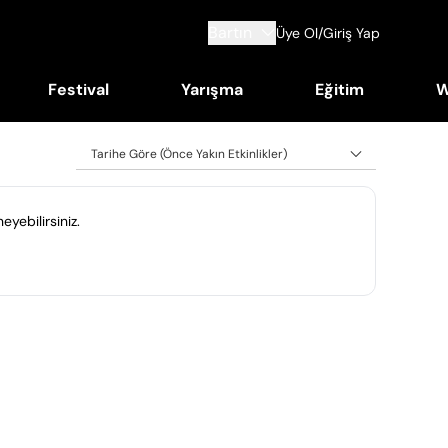
Bartın
Üye Ol/Giriş Yap
Festival
Yarışma
Eğitim
W
Tarihe Göre (Önce Yakın Etkinlikler)
eyebilirsiniz.