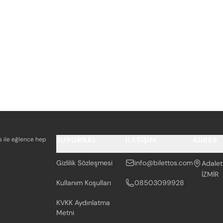
os ile eğlence hep
KURUMSAL
İLETIŞIM
ADRES
Gizlilik Sözleşmesi
info@bilettos.com
Adalet
İZMİR
Kullanım Koşulları
08503099928
KVKK Aydınlatma
Metni