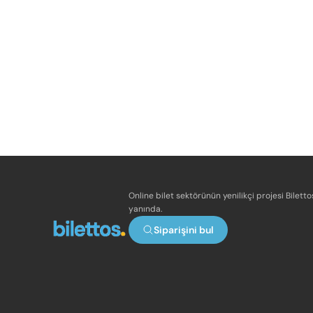
Online bilet sektörünün yenilikçi projesi Bilett
yanında.
Siparişini bul