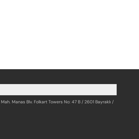
 Mah. Manas Blv. Folkart Towers No: 47 B / 2601 Bayraklı /