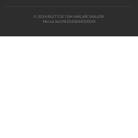
© 2024 BİLETTOS TÜM HAKLARI SAKLIDIR.
Mersis No:
0163043944000015