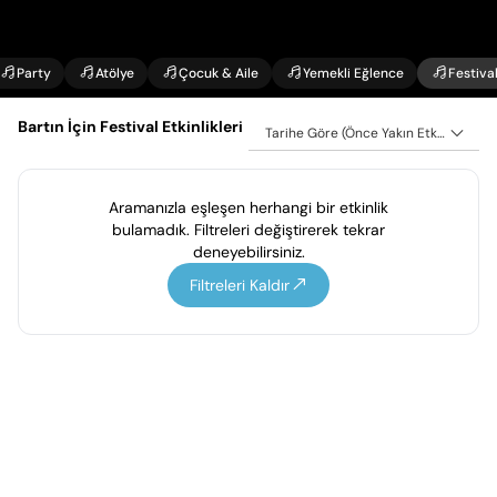
Party
Atölye
Çocuk & Aile
Yemekli Eğlence
Festiva
Bartın İçin Festival Etkinlikleri
Tarihe Göre (Önce Yakın Etkinlikler)
Aramanızla eşleşen herhangi bir etkinlik
bulamadık. Filtreleri değiştirerek tekrar
deneyebilirsiniz.
Filtreleri Kaldır