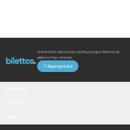
Online bilet sektörünün yenilikçi projesi Bilettos ile
eğlence hep yanında.
Siparişini bul
KURUMSAL
İLETIŞIM
ADRES