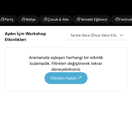
Party
Atölye
Çocuk & Aile
Yemekli Eğlence
Festiva
Aydın İçin Workshop
Tarihe Göre (Önce Yakın Etkinlikler)
Etkinlikleri
Aramanızla eşleşen herhangi bir etkinlik
bulamadık. Filtreleri değiştirerek tekrar
deneyebilirsiniz.
Filtreleri Kaldır