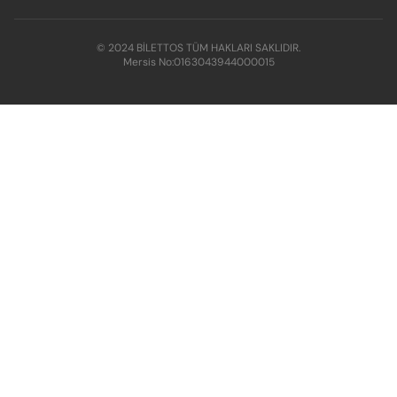
© 2024 BİLETTOS TÜM HAKLARI SAKLIDIR.
Mersis No:
0163043944000015