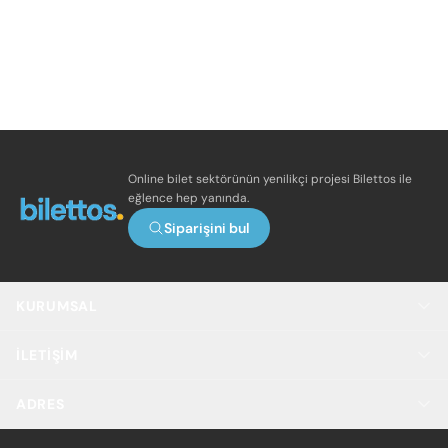
Online bilet sektörünün yenilikçi projesi Bilettos ile
eğlence hep yanında.
Siparişini bul
KURUMSAL
İLETIŞIM
ADRES