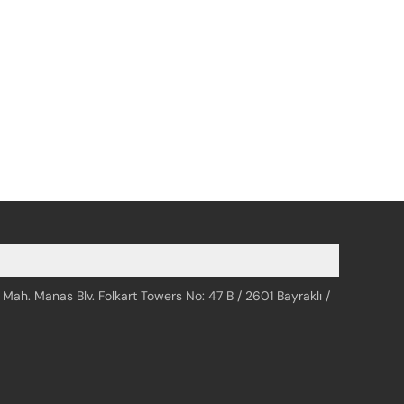
 Mah. Manas Blv. Folkart Towers No: 47 B / 2601 Bayraklı /