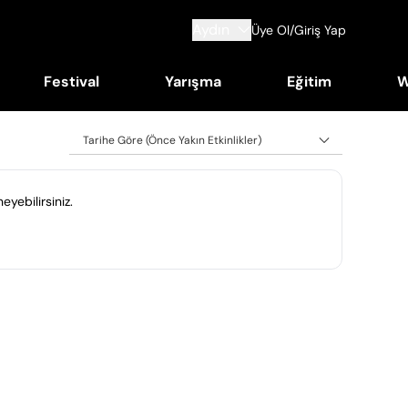
Aydın
Üye Ol/Giriş Yap
Festival
Yarışma
Eğitim
W
Tarihe Göre (Önce Yakın Etkinlikler)
eyebilirsiniz.