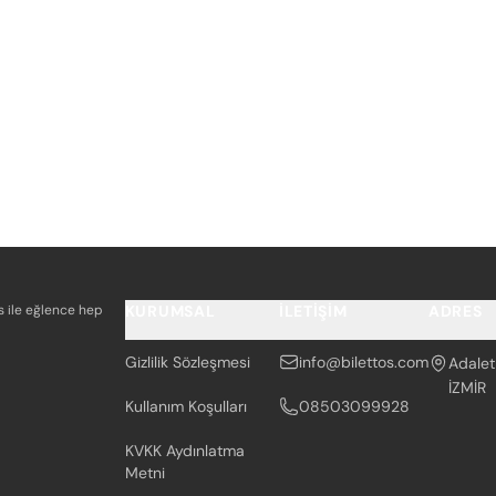
os ile eğlence hep
KURUMSAL
İLETIŞIM
ADRES
Gizlilik Sözleşmesi
info@bilettos.com
Adalet
İZMİR
Kullanım Koşulları
08503099928
KVKK Aydınlatma
Metni