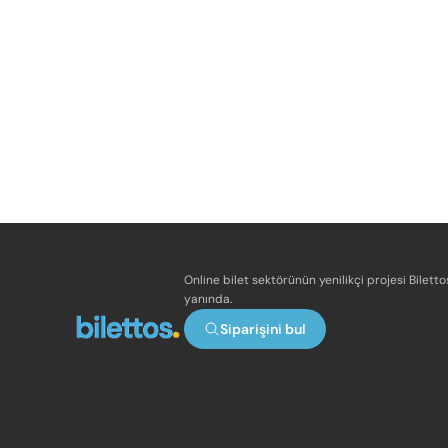
Online bilet sektörünün yenilikçi projesi Bilett
yanında.
Siparişini bul