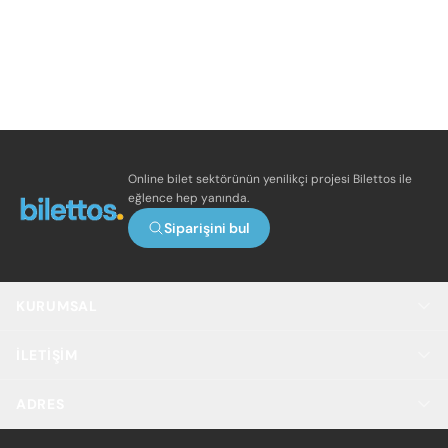
Online bilet sektörünün yenilikçi projesi Bilettos ile
eğlence hep yanında.
Siparişini bul
KURUMSAL
İLETIŞIM
ADRES