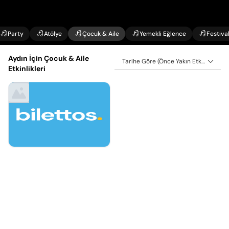
Party
Atölye
Çocuk & Aile
Yemekli Eğlence
Festiva
Aydın İçin Çocuk & Aile
Tarihe Göre (Önce Yakın Etkinlikler)
Etkinlikleri
Eyl 2, Çarşamba
Şirinler Müzikali Tiyatro
Takvimi