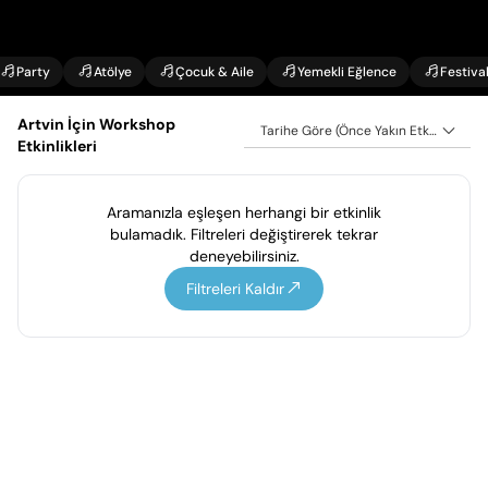
Party
Atölye
Çocuk & Aile
Yemekli Eğlence
Festiva
Artvin İçin Workshop
Tarihe Göre (Önce Yakın Etkinlikler)
Etkinlikleri
Aramanızla eşleşen herhangi bir etkinlik
bulamadık. Filtreleri değiştirerek tekrar
deneyebilirsiniz.
Filtreleri Kaldır