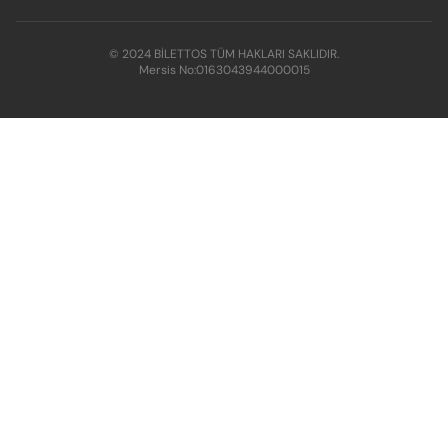
© 2024 BİLETTOS TÜM HAKLARI SAKLIDIR.
Mersis No:
0163043944000015