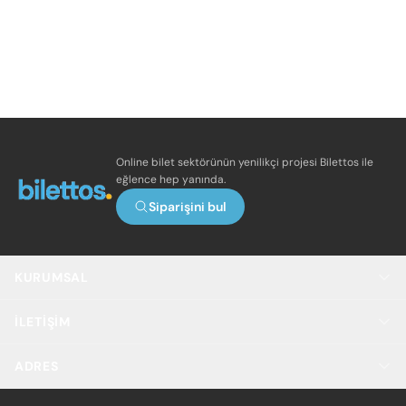
Online bilet sektörünün yenilikçi projesi Bilettos ile
eğlence hep yanında.
Siparişini bul
KURUMSAL
İLETIŞIM
ADRES