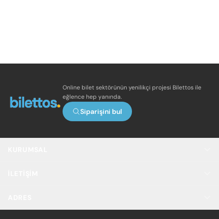
Online bilet sektörünün yenilikçi projesi Bilettos ile
eğlence hep yanında.
Siparişini bul
KURUMSAL
İLETIŞIM
ADRES