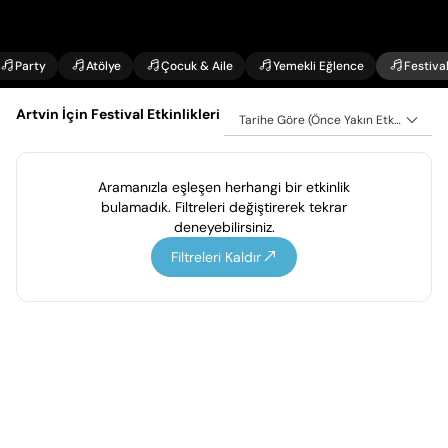
Party
Atölye
Çocuk & Aile
Yemekli Eğlence
Festiva
Artvin İçin Festival Etkinlikleri
Tarihe Göre (Önce Yakın Etkinlikler)
Aramanızla eşleşen herhangi bir etkinlik
bulamadık. Filtreleri değiştirerek tekrar
deneyebilirsiniz.
Filtreleri Kaldır