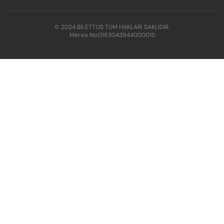
© 2024 BİLETTOS TÜM HAKLARI SAKLIDIR.
Mersis No:
0163043944000015