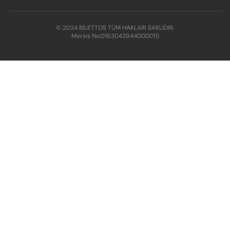
© 2024 BİLETTOS TÜM HAKLARI SAKLIDIR.
Mersis No:
0163043944000015