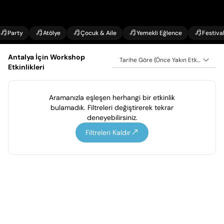
Party
Atölye
Çocuk & Aile
Yemekli Eğlence
Festiva
Antalya İçin Workshop
Tarihe Göre (Önce Yakın Etkinlikler)
Etkinlikleri
Aramanızla eşleşen herhangi bir etkinlik
bulamadık. Filtreleri değiştirerek tekrar
deneyebilirsiniz.
Filtreleri Kaldır