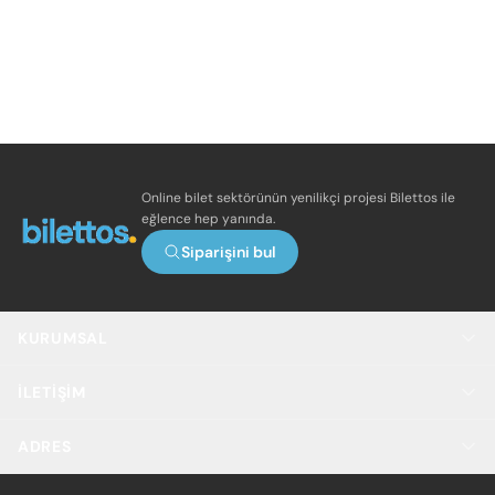
Online bilet sektörünün yenilikçi projesi Bilettos ile
eğlence hep yanında.
Siparişini bul
KURUMSAL
İLETIŞIM
ADRES