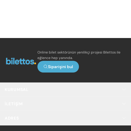
Online bilet sektörünün yenilikçi projesi Bilettos ile
eğlence hep yanında.
Siparişini bul
KURUMSAL
İLETIŞIM
ADRES