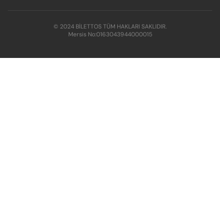
© 2024 BİLETTOS TÜM HAKLARI SAKLIDIR.
Mersis No:
0163043944000015