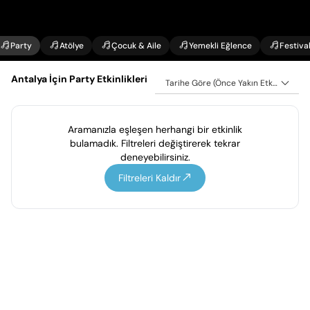
Party
Atölye
Çocuk & Aile
Yemekli Eğlence
Festiva
Antalya İçin Party Etkinlikleri
Tarihe Göre (Önce Yakın Etkinlikler)
Aramanızla eşleşen herhangi bir etkinlik
bulamadık. Filtreleri değiştirerek tekrar
deneyebilirsiniz.
Filtreleri Kaldır