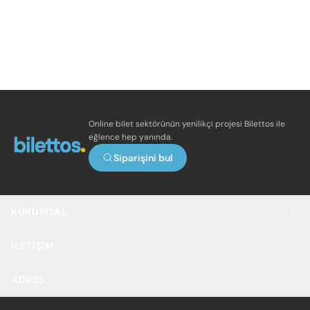
Online bilet sektörünün yenilikçi projesi Bilettos ile
eğlence hep yanında.
Siparişini bul
KURUMSAL
İLETIŞIM
ADRES