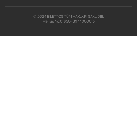
© 2024 BİLETTOS TÜM HAKLARI SAKLIDIR.
Mersis No:
0163043944000015