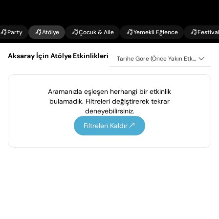
Party
Atölye
Çocuk & Aile
Yemekli Eğlence
Festiva
Aksaray İçin Atölye Etkinlikleri
Tarihe Göre (Önce Yakın Etkinlikler)
Aramanızla eşleşen herhangi bir etkinlik
bulamadık. Filtreleri değiştirerek tekrar
deneyebilirsiniz.
Filtreleri Kaldır