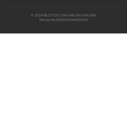
© 2024 BİLETTOS TÜM HAKLARI SAKLIDIR.
Mersis No:
0163043944000015