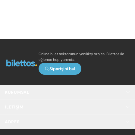
Online bilet sektörünün yenilikçi projesi Bilettos ile
eğlence hep yanında.
Siparişini bul
KURUMSAL
İLETIŞIM
ADRES