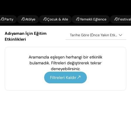
Party
Atölye
Çocuk & Aile
Yemekli Eğlence
Festiva
Adıyaman İçin Eğitim
Tarihe Göre (Önce Yakın Etkinlikler)
Etkinlikleri
Aramanızla eşleşen herhangi bir etkinlik
bulamadık. Filtreleri değiştirerek tekrar
deneyebilirsiniz.
Filtreleri Kaldır