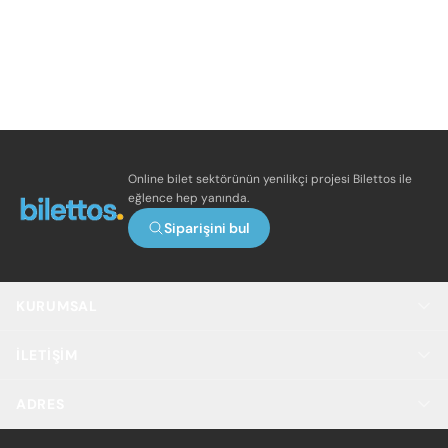
Online bilet sektörünün yenilikçi projesi Bilettos ile
eğlence hep yanında.
Siparişini bul
KURUMSAL
İLETIŞIM
ADRES