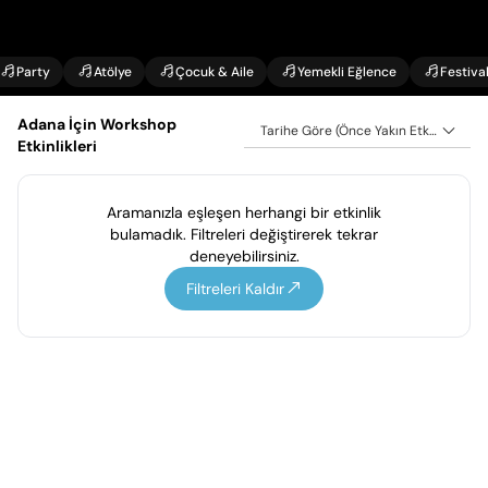
Party
Atölye
Çocuk & Aile
Yemekli Eğlence
Festiva
Adana İçin Workshop
Tarihe Göre (Önce Yakın Etkinlikler)
Etkinlikleri
Aramanızla eşleşen herhangi bir etkinlik
bulamadık. Filtreleri değiştirerek tekrar
deneyebilirsiniz.
Filtreleri Kaldır