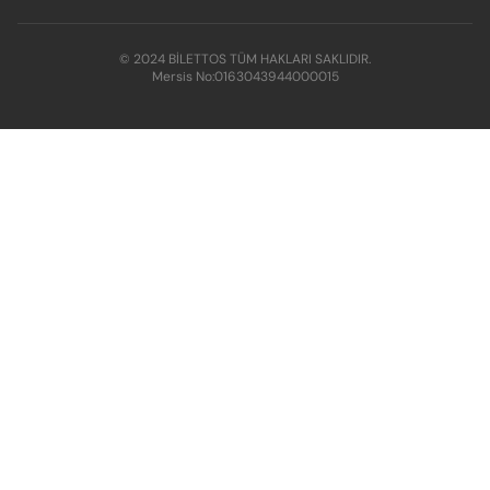
© 2024 BİLETTOS TÜM HAKLARI SAKLIDIR.
Mersis No:
0163043944000015