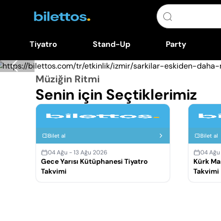
Tiyatro
Stand-Up
Party
Müziğin Ritmi
Senin için Seçtiklerimiz
Bilet al
Bilet al
04 Ağu - 13 Ağu 2026
04 Ağu
Gece Yarısı Kütüphanesi Tiyatro
Kürk Ma
Takvimi
Takvimi