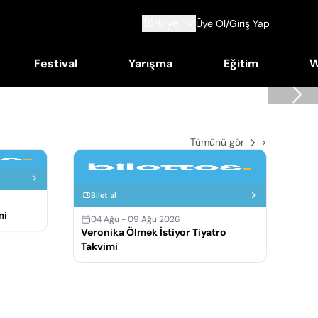
Türkiye
Üye Ol/Giriş Yap
Festival
Yarışma
Eğitim
W
Tümünü gör
>
Bi
Bilet al
0
mi
Tri
04 Ağu - 09 Ağu 2026
Veronika Ölmek İstiyor Tiyatro
Takvimi