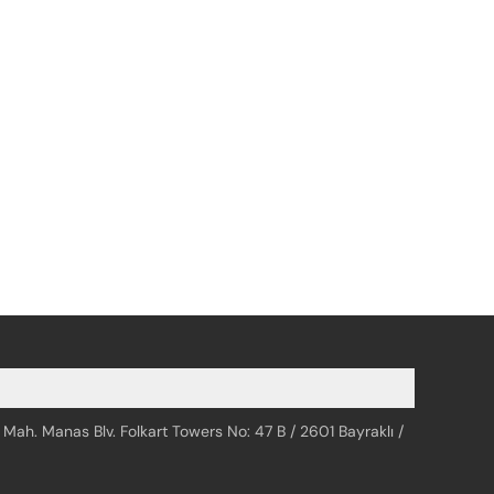
 Mah. Manas Blv. Folkart Towers No: 47 B / 2601 Bayraklı /