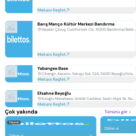
Mekanı Keşfet
Barış Manço Kültür Merkezi Bandırma
Haydar Çavuş, Cumhuriyet Cd., 10200 Bandırma/Balıkesir
Mekanı Keşfet
Yabangee Base
Cihangir, Kazancı Yokuşu Sok. 52A, 34310 Beyoğlu/İstanbul
Mekanı Keşfet
Efsahne Beyoğlu
Kuloğlu Mahallaesi, İstiklâl Caddesi, Sadri Alışık Sk. No:24 Kat:3, 34433 Beyoğlu/İstanbul
Mekanı Keşfet
Çok yakında
Tümünü gör
>
Tükendi
Bilet al
Bilet al