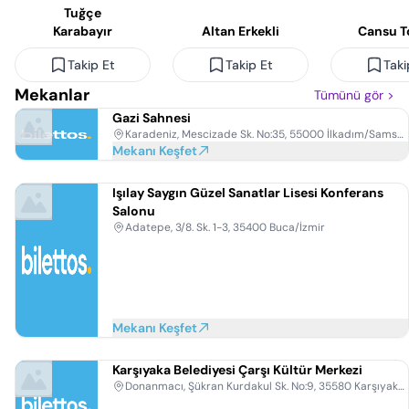
Tuğçe
Karabayır
Altan Erkekli
Cansu T
Takip Et
Takip Et
Taki
Mekanlar
Tümünü gör
>
Gazi Sahnesi
Karadeniz, Mescizade Sk. No:35, 55000 İlkadım/Samsun
Mekanı Keşfet
Işılay Saygın Güzel Sanatlar Lisesi Konferans
Salonu
Adatepe, 3/8. Sk. 1-3, 35400 Buca/İzmir
Mekanı Keşfet
Karşıyaka Belediyesi Çarşı Kültür Merkezi
Donanmacı, Şükran Kurdakul Sk. No:9, 35580 Karşıyaka/İzmir