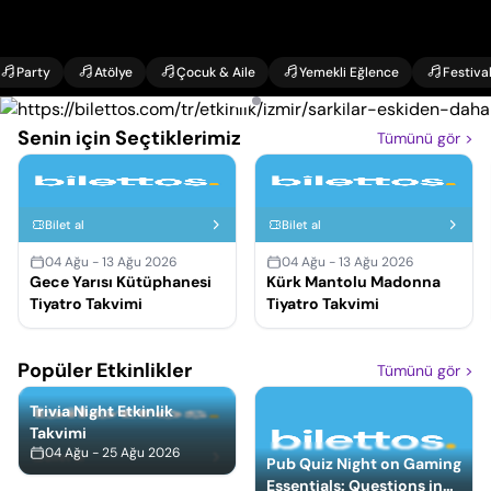
Party
Atölye
Çocuk & Aile
Yemekli Eğlence
Festiva
Senin için Seçtiklerimiz
Tümünü gör
>
Bilet al
Bilet al
04 Ağu - 13 Ağu 2026
04 Ağu - 13 Ağu 2026
Gece Yarısı Kütüphanesi
Kürk Mantolu Madonna
Tiyatro Takvimi
Tiyatro Takvimi
Popüler Etkinlikler
Tümünü gör
>
Trivia Night Etkinlik
Takvimi
04 Ağu - 25 Ağu 2026
Bilet al
Pub Quiz Night on Gaming
Essentials: Questions in