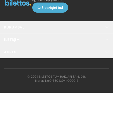
eğlence hep yanında.
Siparişini bul
KURUMSAL
İLETIŞIM
ADRES
© 2024 BİLETTOS TÜM HAKLARI SAKLIDIR.
Mersis No:
0163043944000015